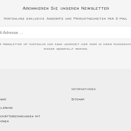
Abonnieren Sie unseren Newsletter
Kostenlose exklusive Angebote und Produktneuheiten per E-Mail
r Newsletter ist kostenlos und kann jederzeit hier oder in Ihrem Kundenko
wieder abbestellt werden.
Informationen
sand
Sitemap
klärung
chäftsbedingungen mit
ionen