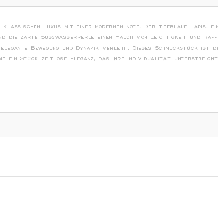
 klassischen Luxus mit einer modernen Note. Der tiefblaue Lapis, ei
nd die zarte Süßwasserperle einen Hauch von Leichtigkeit und Raff
ne elegante Bewegung und Dynamik verleiht. Dieses Schmuckstück is
e ein Stück zeitlose Eleganz, das Ihre Individualität unterstreicht