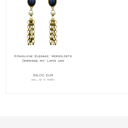
Königliche Eleganz: Vergoldete
Ohrringe mit Lapis und
Süßwasserperlen
89,00 EUR
inkl. 19 % MwSt.