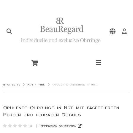
zard
ily Bond
schert
oKoo
Startseite
Rot - Pink
Opulente Ohrringe in Rot mit facettierten Perlen und floralen Details
asilnikoff
Opulente Ohrringe in Rot mit facettierten
Perlen und floralen Details
|
Rezension schreiben
(0)