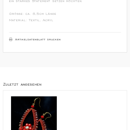
ein starkes Statement setzen möchten.
Größe: ca. 8,5cm Länge
Material: Textil, Acryl
Artikeldatenblatt drucken
Zuletzt angesehen