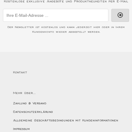
Kostenlose exklusive Angebote und Produktneuheiten per E-Mail
Der Newsletter ist kostenlos und kann jederzeit hier oder in Ihrem
Kundenkonto wieder abbestellt werden.
Kontakt
Mehr über...
Zahlung & Versand
Datenschutzerklärung
Allgemeine Geschäftsbedingungen mit Kundeninformationen
Impressum