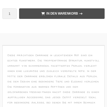
IN DEN WARENKORB
Diese prächtigen Ohrringe in leuchtendem Rot sind ein
echtes Kunstwerk. Die tropfenförmige Struktur, kunstvoll
umrahmt von schimmernden, facettierten Perlen, verleiht
ihnen eine luxuriöse und zugleich verspielte Note. In der
Mitte der Ohrringe erblühen florale Details aus Perlen,
die dem Design eine besondere Tiefe und Eleganz verleihen.
Die Kombination aus warmen Rottönen und dem
goldfarbenen Messing-Haken macht diese Ohrringe zu einem
auffälligen Accessoire, das jedes Outfit veredelt. Ideal
für besondere Anlässe, bei denen Sie mit Ihrem Schmuck