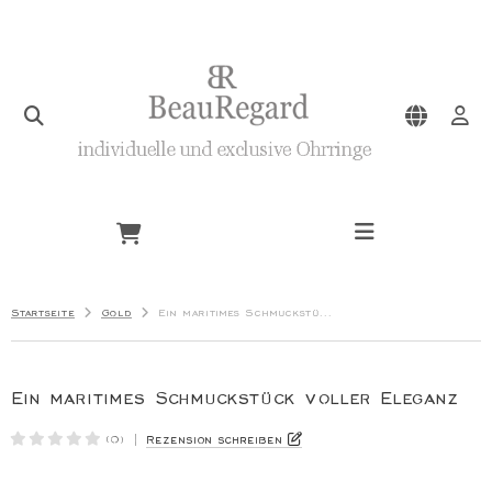
zard
ily Bond
schert
oKoo
Startseite
Gold
Ein maritimes Schmuckstück voller Eleganz
asilnikoff
Ein maritimes Schmuckstück voller Eleganz
|
Rezension schreiben
(0)