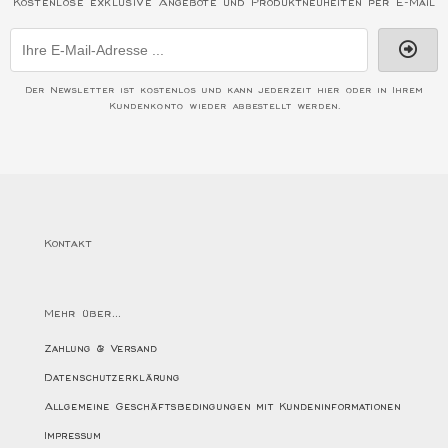
Kostenlose exklusive Angebote und Produktneuheiten per E-Mail
Der Newsletter ist kostenlos und kann jederzeit hier oder in Ihrem
Kundenkonto wieder abbestellt werden.
Kontakt
Mehr über...
Zahlung & Versand
Datenschutzerklärung
Allgemeine Geschäftsbedingungen mit Kundeninformationen
Impressum